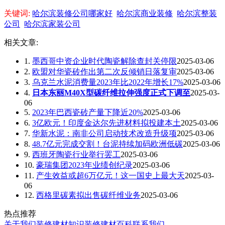
关键词:
哈尔滨装修公司哪家好
哈尔滨商业装修
哈尔滨整装
公司
哈尔滨家装公司
相关文章:
1.
墨西哥中资企业时代陶瓷解除查封关停限
2025-03-06
2.
欧盟对华瓷砖作出第二次反倾销日落复审
2025-03-06
3.
乌克兰水泥消费量2023年比2022年增长17%
2025-03-06
4.
日本东丽M40X型碳纤维拉伸强度正式下调至
2025-03-
06
5.
2023年巴西瓷砖产量下降近20%
2025-03-06
6.
3亿欧元！印度金达尔先进材料拟投建本土
2025-03-06
7.
华新水泥：南非公司启动技术改造升级项
2025-03-06
8.
48.7亿元完成交割！台泥持续加码欧洲低碳
2025-03-06
9.
西班牙陶瓷行业举行罢工
2025-03-06
10.
豪瑞集团2023年业绩创纪录
2025-03-06
11.
产生效益或超6万亿元！这一国史上最大天
2025-03-
06
12.
西格里碳素拟出售碳纤维业务
2025-03-06
热点推荐
关于我们
装修建材知识
装修建材百科
联系我们