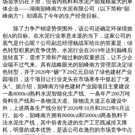
场需求仍在下滑，但省内熟料和水泥产能规模最大的单
体企业——湖南韶峰南方水泥有限公司（以下简称“韶
峰南方”）却调高了今年的生产经营目标。
除了力争产销逆势突围外，该公司还确定环保绩效
创A的目标。在水泥行业寒意未退的当下，这家公司的
底气是什么呢？公司副总经理杨战军给出的答案是：绿
色转型积累的竞争优势。水泥行业在2019年达到巅峰后
急转直下，需求下滑和产能过剩的双重挤压，让不少企
业喘不过气来。具有战略眼光的韶峰南方管理层决定绿
色转型，并于2020年“砸”下20亿元启动了绿色建材产业
园项目，这个项目让行业龙头在市场寒冬中挺起了“龙
头”。据介绍，韶峰南方绿色建材产业园项目主要建设
一条8000t/d熟料水泥智能化生产线、一条年产200万吨
骨料生产线和一条物流大道。除物流大道正在建设中
外，上述两条生产线分别于2020年10月和2022年6月运
行。如今，韶峰南方拥有8000t/d和5000t/d两条熟料干
法水泥生产线，其中前者先进的生产工艺既减排又降
耗，明显的成本优势，是该公司在激烈的市场竞争中占