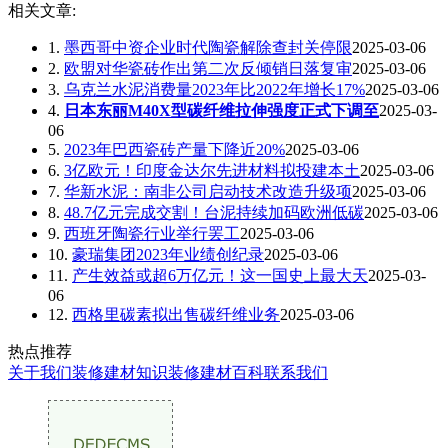
相关文章:
1.
墨西哥中资企业时代陶瓷解除查封关停限
2025-03-06
2.
欧盟对华瓷砖作出第二次反倾销日落复审
2025-03-06
3.
乌克兰水泥消费量2023年比2022年增长17%
2025-03-06
4.
日本东丽M40X型碳纤维拉伸强度正式下调至
2025-03-
06
5.
2023年巴西瓷砖产量下降近20%
2025-03-06
6.
3亿欧元！印度金达尔先进材料拟投建本土
2025-03-06
7.
华新水泥：南非公司启动技术改造升级项
2025-03-06
8.
48.7亿元完成交割！台泥持续加码欧洲低碳
2025-03-06
9.
西班牙陶瓷行业举行罢工
2025-03-06
10.
豪瑞集团2023年业绩创纪录
2025-03-06
11.
产生效益或超6万亿元！这一国史上最大天
2025-03-
06
12.
西格里碳素拟出售碳纤维业务
2025-03-06
热点推荐
关于我们
装修建材知识
装修建材百科
联系我们