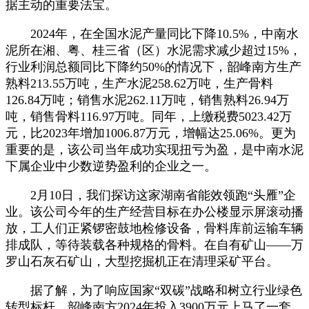
据主动的重要法宝。
2024年，在全国水泥产量同比下降10.5%，中南水
泥所在湘、粤、桂三省（区）水泥需求减少超过15%，
行业利润总额同比下降约50%的情况下，韶峰南方生产
熟料213.55万吨，生产水泥258.62万吨，生产骨料
126.84万吨；销售水泥262.11万吨，销售熟料26.94万
吨，销售骨料116.97万吨。同年，上缴税费5023.42万
元，比2023年增加1006.87万元，增幅达25.06%。更为
重要的是，该公司当年成功实现扭亏为盈，是中南水泥
下属企业中少数逆势盈利的企业之一。
2月10日，我们探访这家湖南省能效领跑“头雁”企
业。该公司今年的生产经营目标在办公楼显示屏滚动播
放，工人们正紧锣密鼓地检修设备，骨料库前运输车辆
排成队，等待装载各种规格的骨料。在自有矿山——万
罗山石灰石矿山，大型挖掘机正在清理采矿平台。
据了解，为了响应国家“双碳”战略和树立行业绿色
转型标杆，韶峰南方2024年投入3900万元上马了一套