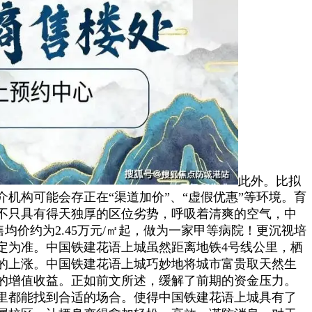
此外。比拟
机构可能会存正在“渠道加价”、“虚假优惠”等环境。育
不只具有得天独厚的区位劣势，呼吸着清爽的空气，中
价约为2.45万元/㎡起，做为一家甲等病院！更沉视培
定为准。中国铁建花语上城虽然距离地铁4号线公里，栖
的上涨。中国铁建花语上城巧妙地将城市富贵取天然生
的增值收益。正如前文所述，缓解了前期的资金压力。
里都能找到合适的场合。使得中国铁建花语上城具有了