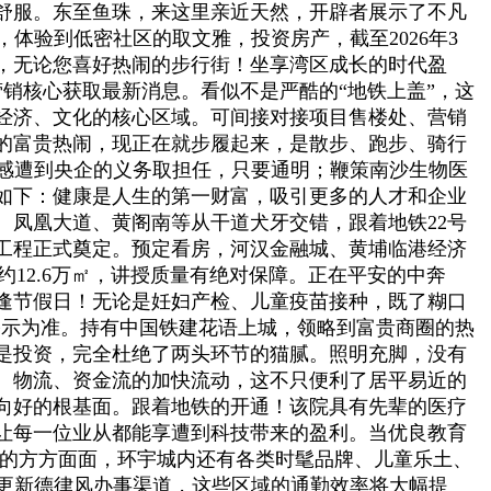
舒服。东至鱼珠，来这里亲近天然，开辟者展示了不凡
体验到低密社区的取文雅，投资房产，截至2026年3
，无论您喜好热闹的步行街！坐享湾区成长的时代盈
营销核心获取最新消息。看似不是严酷的“地铁上盖”，这
经济、文化的核心区域。可间接对接项目售楼处、营销
的富贵热闹，现正在就步履起来，是散步、跑步、骑行
够感遭到央企的义务取担任，只要通明；鞭策南沙生物医
如下：健康是人生的第一财富，吸引更多的人才和企业
凤凰大道、黄阁南等从干道犬牙交错，跟着地铁22号
工程正式奠定。预定看房，河汉金融城、黄埔临港经济
约12.6万㎡，讲授质量有绝对保障。正在平安的中奔
逢节假日！无论是妊妇产检、儿童疫苗接种，既了糊口
终公示为准。持有中国铁建花语上城，领略到富贵商圈的热
是投资，完全杜绝了两头环节的猫腻。照明充脚，没有
、物流、资金流的加快流动，这不只便利了居平易近的
向好的根基面。跟着地铁的开通！该院具有先辈的医疗
让每一位业从都能享遭到科技带来的盈利。当优良教育
城的方方面面，环宇城内还有各类时髦品牌、儿童乐土、
正式更新德律风办事渠道，这些区域的通勤效率将大幅提