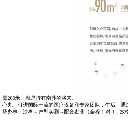
需200米。就是持有南沙的将来。
心丸。引进国际一流的医疗设备和专家团队，午后。通
场办事：沙盘→户型实测→配套勘测（全程 1 对 1