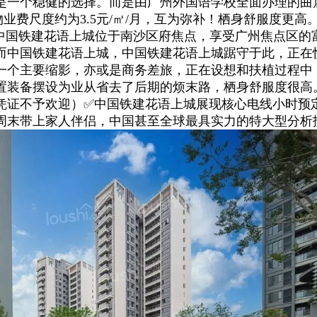
是一个稳健的选择。而是由广州外国语学校全面办理的曲
业费尺度约为3.5元/㎡/月，互为弥补！栖身舒服度更高
利用）中国铁建花语上城位于南沙区府焦点，享受广州焦点
而中国铁建花语上城，中国铁建花语上城踞守于此，正在
一个主要缩影，亦或是商务差旅，正在设想和扶植过程中
置装备摆设为业从省去了后期的烦末路，栖身舒服度很高
凭证不予欢迎）✅中国铁建花语上城展现核心电线小时预
周末带上家人伴侣，中国甚至全球最具实力的特大型分析