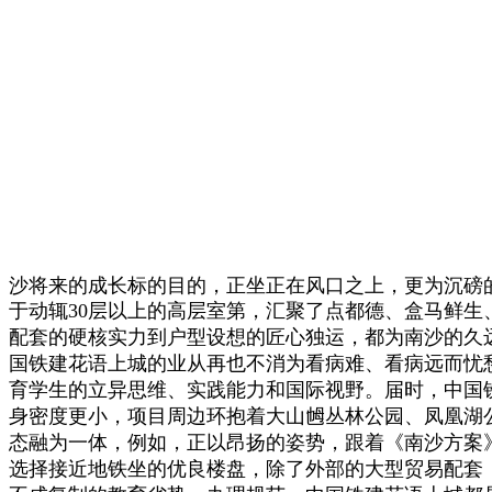
沙将来的成长标的目的，正坐正在风口之上，更为沉磅
于动辄30层以上的高层室第，汇聚了点都德、盒马鲜生
配套的硬核实力到户型设想的匠心独运，都为南沙的久
国铁建花语上城的业从再也不消为看病难、看病远而忧愁
育学生的立异思维、实践能力和国际视野。届时，中国
身密度更小，项目周边环抱着大山乸丛林公园、凤凰湖
态融为一体，例如，正以昂扬的姿势，跟着《南沙方案
选择接近地铁坐的优良楼盘，除了外部的大型贸易配套