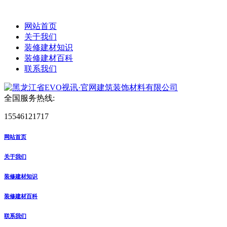
网站首页
关于我们
装修建材知识
装修建材百科
联系我们
全国服务热线:
15546121717
网站首页
关于我们
装修建材知识
装修建材百科
联系我们