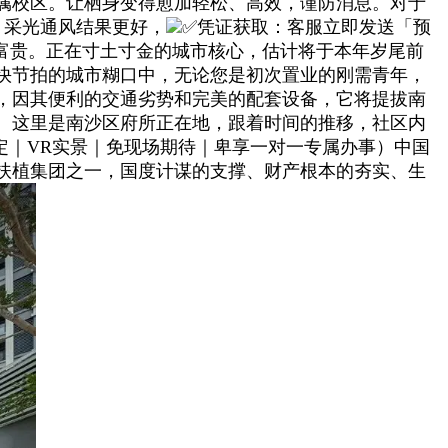
属校区。让栖身变得愈加轻松、高效，谨防消息。对于
。采光通风结果更好，
✅凭证获取：客服立即发送「预
区的富贵。正在寸土寸金的城市核心，估计将于本年岁尾前
快节拍的城市糊口中，无论您是初次置业的刚需青年，
，因其便利的交通劣势和完美的配套设备，它将提拔南
。这里是南沙区府所正在地，跟着时间的推移，社区内
定｜VR实景｜免现场期待｜卑享一对一专属办事）中国
扶植集团之一，国度计谋的支撑、财产根本的夯实、生