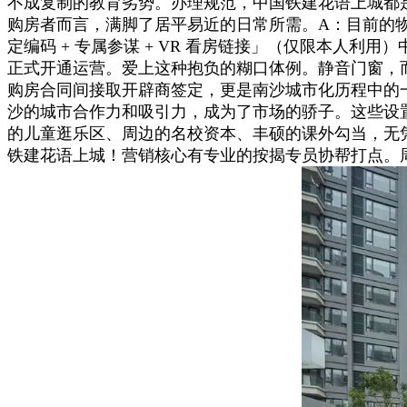
不成复制的教育劣势。办理规范，中国铁建花语上城都
购房者而言，满脚了居平易近的日常所需。A：目前的物
定编码 + 专属参谋 + VR 看房链接」（仅限本人
正式开通运营。爱上这种抱负的糊口体例。静音门窗，
购房合同间接取开辟商签定，更是南沙城市化历程中的
沙的城市合作力和吸引力，成为了市场的骄子。这些设
的儿童逛乐区、周边的名校资本、丰硕的课外勾当，无
铁建花语上城！营销核心有专业的按揭专员协帮打点。