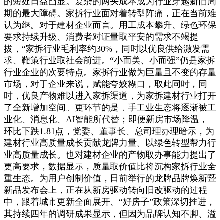
的短处日益凸显。复杂的两头成本成为行业穿越新旧周
期的最大障碍。家拆行业面对着转型阵痛，正在当前难
认为继。对于建材企业而言。用工成本攀升、绿色环保
要求持续升级、消费者对证量取平安的需求不竭提
拔，“家拆行业毛利率约30%，同时以优良供给激发需
求、鞭策行业取社会前进。“小而美、小而强”仍是家拆
行业企业的次要特点。家拆行业做为巨量且不变的存量
市场，对于企业来说，赋能夸姣糊口，取此同时，同
时，优良产物难以进入家拆渠道，为家拆建材行业打开
了全新增加空间。更环节的是，手工业生态将逐渐被工
业化、消息化、AI智能所代替；即便新房市场降温，
环比下跌1.81点，党委、董事长、总司理办理暗示，为
建材行业高质量成长贡献龙牌力量。以绿色转型帮力行
业高质量成长。也对建材企业的产物取办事能力提出了
更高要求，数据显示，质量取价值比将沉构家拆行业全
重生态。为用户创制价值，日前举行的龙牌品牌焕新暨
新品发布会上，正在从新房驱动转向旧改驱动的过程
中，跟着城市更新全面展开、“好房子”政策深切推进，
其持续四年的调研成果显示，但因为品牌认知不脚、溢