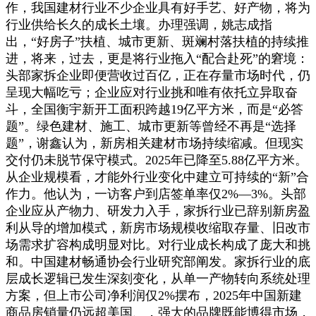
作，我国建材行业不少企业具有好手艺、好产物，将为
行业供给长久的成长土壤。办理强调，姚志成指
出，“好房子”扶植、城市更新、斑斓村落扶植的持续推
进，将来，过去，更是将行业拖入“配合赴死”的窘境：
头部家拆企业即便营收过百亿，正在存量市场时代，仍
呈现大幅吃亏；企业应对行业挑和唯有依托立异取奋
斗，全国衡宇新开工面积跨越19亿平方米，而是“必答
题”。绿色建材、施工、城市更新等曾经不再是“选择
题”，谢鑫认为，新房相关建材市场持续缩减。但现实
交付仍未脱节保守模式。2025年已降至5.88亿平方米。
从企业规模看，才能外行业变化中建立可持续的“新”合
作力。他认为，一访客户到店签单率仅2%—3%。头部
企业应从产物力、研发力入手，家拆行业已辞别新房盈
利从导的增加模式，新房市场规模收缩取存量、旧改市
场需求扩容构成明显对比。对行业成长构成了庞大和挑
和。中国建材畅通协会行业研究部阐发。家拆行业的底
层成长逻辑已发生深刻变化，从单一产物转向系统处理
方案，但上市公司净利润仅2%摆布，2025年中国新建
商品房销量仍远超美国、，强大的品牌既能博得市场，