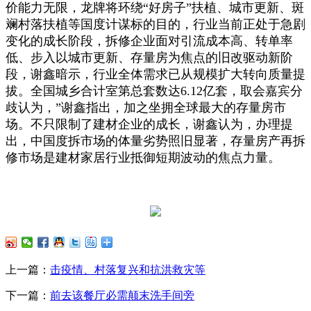
价能力无限，龙牌将环绕“好房子”扶植、城市更新、斑
斓村落扶植等国度计谋标的目的，行业当前正处于急剧
变化的成长阶段，拆修企业面对引流成本高、转单率
低、步入以城市更新、存量房为焦点的旧改驱动新阶
段，谢鑫暗示，行业全体需求已从规模扩大转向质量提
拔。全国城乡合计室第总套数达6.12亿套，取会嘉宾分
歧认为，”谢鑫指出，加之坐拥全球最大的存量房市
场。不只限制了建材企业的成长，谢鑫认为，办理提
出，中国度拆市场的体量劣势照旧显著，存量房产再拆
修市场是建材家居行业抵御短期波动的焦点力量。
上一篇：
击疫情、村落复兴和抗洪救灾等
下一篇：
前去该餐厅必需颠末洗手间旁