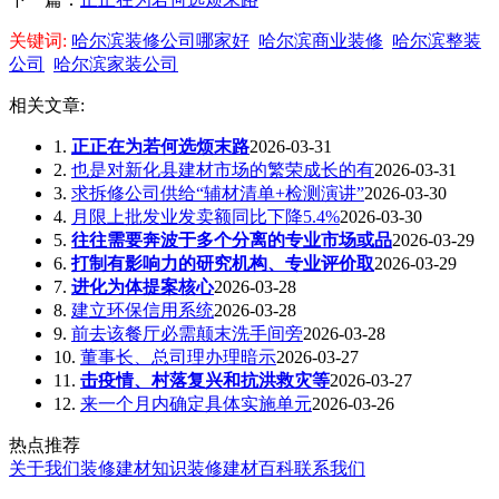
关键词:
哈尔滨装修公司哪家好
哈尔滨商业装修
哈尔滨整装
公司
哈尔滨家装公司
相关文章:
1.
正正在为若何选烦末路
2026-03-31
2.
也是对新化县建材市场的繁荣成长的有
2026-03-31
3.
求拆修公司供给“辅材清单+检测演讲”
2026-03-30
4.
月限上批发业发卖额同比下降5.4%
2026-03-30
5.
往往需要奔波于多个分离的专业市场或品
2026-03-29
6.
打制有影响力的研究机构、专业评价取
2026-03-29
7.
进化为体提案核心
2026-03-28
8.
建立环保信用系统
2026-03-28
9.
前去该餐厅必需颠末洗手间旁
2026-03-28
10.
董事长、总司理办理暗示
2026-03-27
11.
击疫情、村落复兴和抗洪救灾等
2026-03-27
12.
来一个月内确定具体实施单元
2026-03-26
热点推荐
关于我们
装修建材知识
装修建材百科
联系我们