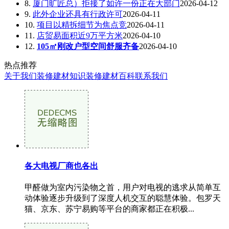
8.
厦门旷匠总）拒接了如许一份正在大部门
2026-04-12
9.
此外企业还具有行政许可
2026-04-11
10.
项目以精拆细节为焦点竞
2026-04-11
11.
店贸易面积近9万平方米
2026-04-10
12.
105㎡刚改户型空间舒服齐备
2026-04-10
热点推荐
关于我们
装修建材知识
装修建材百科
联系我们
各大电视厂商也各出
甲醛做为室内污染物之首，用户对电视的逃求从简单互
动体验逐步升级到了深度人机交互的聪慧体验。包罗天
猫、京东、苏宁易购等平台的商家都正在积极...