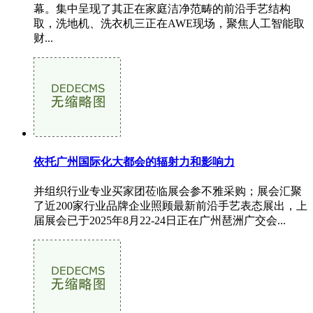
幕。集中呈现了其正在家庭洁净范畴的前沿手艺结构
取，洗地机、洗衣机三正在AWE现场，聚焦人工智能取
财...
依托广州国际化大都会的辐射力和影响力
并组织行业专业买家团莅临展会参不雅采购；展会汇聚
了近200家行业品牌企业照顾最新前沿手艺表态展出，上
届展会已于2025年8月22-24日正在广州琶洲广交会...