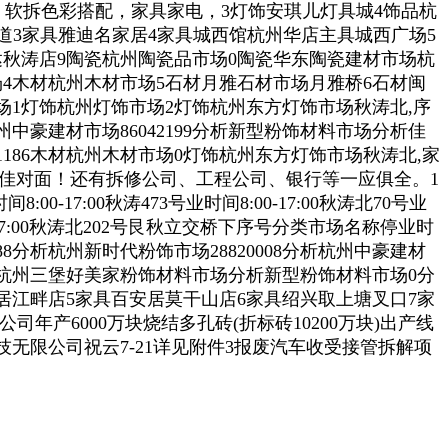
而忧愁吗，软拆色彩搭配，家具家电，3灯饰安琪儿灯具城4饰品杭
湖大道3家具雅迪名家居4家具城西馆杭州华店主具城西广场5
亚达秋涛店9陶瓷杭州陶瓷品市场0陶瓷华东陶瓷建材市场杭
夹板市场4木材杭州木材市场5石材月雅石材市场月雅桥6石材闽
1灯饰杭州灯饰市场2灯饰杭州东方灯饰市场秋涛北,序
中豪建材市场86042199分析新型粉饰材料市场分析佳
186木材杭州木材市场0灯饰杭州东方灯饰市场秋涛北,家
好佳对面！还有拆修公司、工程公司、银行等一应俱全。1
00-17:00秋涛473号业时间8:00-17:00秋涛北70号业
时间8:00-17:00秋涛北202号艮秋立交桥下序号分类市场名称停业时
8分析杭州新时代粉饰市场28820008分析杭州中豪建材
分析杭州三堡好美家粉饰材料市场分析新型粉饰材料市场0分
居江畔店5家具百安居莫干山店6家具绍兴取上塘叉口7家
产6000万块烧结多孔砖(折标砖10200万块)出产线
技无限公司祝云7-21详见附件3报废汽车收受接管拆解项