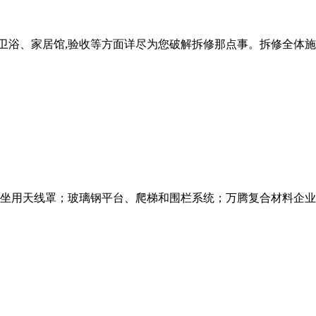
浴、家居馆,验收等方面详尽为您破解拆修那点事。拆修全体施工流
用天线罩；玻璃钢平台、爬梯和围栏系统；万腾复合材料企业成立于