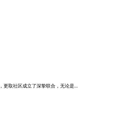
更取社区成立了深挚联合，无论是...