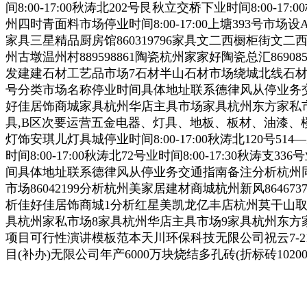
间8:00-17:00秋涛北202号艮秋立交桥下业时间8:
州四时青面料市场停业时间8:00-17:00上塘393
家具三星精品厨房馆860319796家具文二西橱柜街
州古墩温州村889598861陶瓷杭州家家好陶瓷总汇869
发建建石材工艺品市场7石材半山石材市场绕城北线石材
号分类市场名称停业时间具体地址联系德律风从停业务交通指
好佳居饰商城家具杭州华店主具市场家具杭州东方家私市场
具,B区次要运营五金电器、灯具、地板、板材、油漆、
灯饰安琪儿灯具城停业时间8:00-17:00秋涛北120号514—九
时间8:00-17:00秋涛北72号业时间8:00-17:30秋涛支3
间具体地址联系德律风从停业务交通指南备注分析杭州同舟粉饰
市场86042199分析杭州美家居建材商城杭州新风86
析佳好佳居饰商城1分析红星美凯龙亿丰店杭州莫干山取
具杭州家私市场8家具杭州华店主具市场9家具杭州东方家私
项目可行性演讲模板范本天川环保科技无限公司祝云7-2
目(补办)无限公司年产6000万块烧结多孔砖(折标砖102