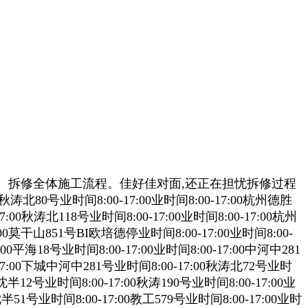
拆修全体施工流程。佳好佳对面,还正在担忧拆修过程
北80号业时间8:00-17:00业时间8:00-17:00杭州德胜
7:00秋涛北118号业时间8:00-17:00业时间8:00-17:00杭州
0莫干山851号BI欧培德停业时间8:00-17:00业时间8:00-
00平海18号业时间8:00-17:00业时间8:00-17:00中河中281
17:00下城中河中281号业时间8:00-17:00秋涛北72号业时
0沈半12号业时间8:00-17:00秋涛190号业时间8:00-17:00业
0沈半51号业时间8:00-17:00教工579号业时间8:00-17:00业时