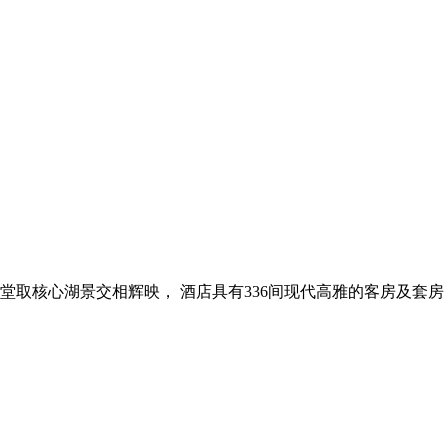
堂取核心湖景交相辉映， 酒店具有336间现代高雅的客房及套房，